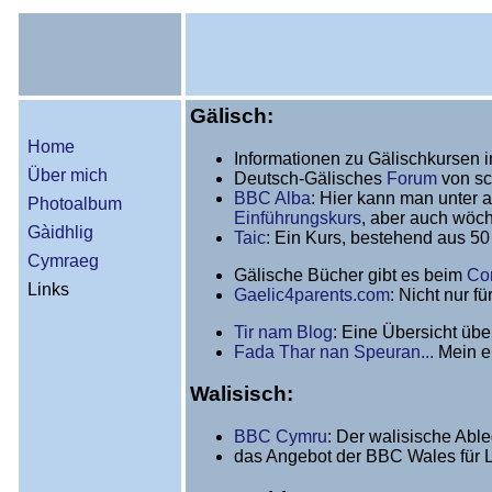
Gälisch:
Home
Informationen zu Gälischkursen 
Über mich
Deutsch-Gälisches
Forum
von sc
BBC Alba
: Hier kann man unter 
Photoalbum
Einführungskurs
, aber auch wöc
Gàidhlig
Taic
: Ein Kurs, bestehend aus 50
Cymraeg
Gälische Bücher gibt es beim
Co
Links
Gaelic4parents.com
: Nicht nur fü
Tir nam Blog
: Eine Übersicht übe
Fada Thar nan Speuran...
Mein e
Walisisch:
BBC Cymru
: Der walisische Abl
das Angebot der BBC Wales für L