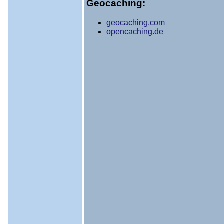
Geocaching:
geocaching.com
opencaching.de